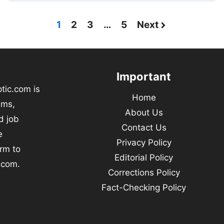
1
2
3
…
5
Next
Important
tic.com is
Home
ams,
About Us
d job
Contact Us
e
Privacy Policy
orm to
Editorial Policy
.com.
Corrections Policy
Fact-Checking Policy