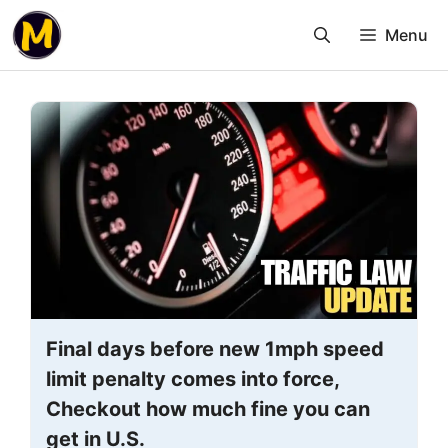
Skip
Menu
to
content
Final days before new 1mph speed
limit penalty comes into force,
Checkout how much fine you can
get in U.S.