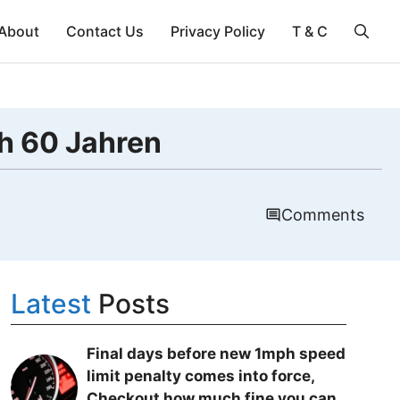
About
Contact Us
Privacy Policy
T & C
ch 60 Jahren
Comments
Latest
Posts
Final days before new 1mph speed
limit penalty comes into force,
Checkout how much fine you can